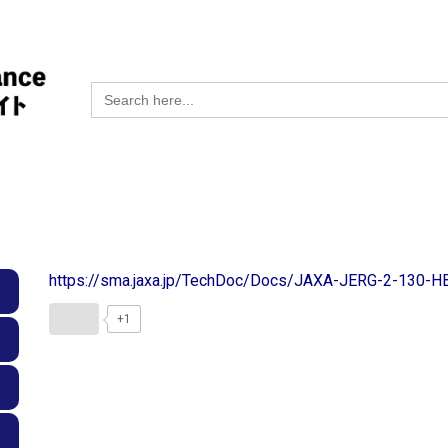
Search
for:
https://sma.jaxa.jp/TechDoc/Docs/JAXA-JERG-2-130-
+1