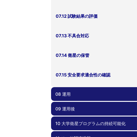
07.12 試験結果の評価
07.13 不具合対応
07.14 衛星の保管
07.15 安全要求適合性の確認
08 運用
09 運用後
08.00 運用
08.01 地上系準備・メンテナンス
08.02 運用計画
08.03 不具合対応
10 大学衛星プログラムの持続可能化
09.00 運用後
09.01 レッスンズラーンド
09.02 記録化と成果報告・公開
09.03 ノウハウ共有