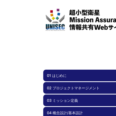
01 はじめに
02 プロジェクトマネージメント
01.00 はじめに
03 ミッション定義
02.00 プロジェクトマネージメント
02.01 スケジュール管理
02.02 チーム体制
02.03 効率化
02.04 周波数調整・電波免許
02.05 安全要求への適合
02.06 文書管理
02.07 不具合管理
02.08 外部ステークホルダとの関係
02.09 資金計画
04 概念設計/基本設計
03.00 ミッション定義
03.01 実現性
03.02 サクセスクライテリア
03.03 ミッションシナリオ
03.04 リスク管理