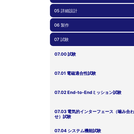
05 詳細設計
04.00 概念設計/基本設計
04.01 要求管理
04.02 過去のプロジェクトの教訓の反映
04.03 安全要求適合性確認
04.04 検証計画
06 製作
05.00 詳細設計
05.01 部品・コンポーネント選択
05.02 リスク管理、FTA、FMEA
05.03 死なない衛星を心がける
05.04 過剰な保護機能を避ける
05.05 設計変更時の留意点
05.06 運用しやすい衛星設計
05.07 試験しやすい、製造しやすい衛星
05.08 設計根拠の理解
05.09 フライトモデルに移行する前に
05.10 安全要求適合性確認
計
07 試験
06.00 製作
06.01 品質管理
06.02 作業外注と内製
06.03 安全要求適合性確認
07.00 試験
07.01 電磁適合性試験
07.02 End-to-Endミッション試験
07.03 電気的インターフェース（噛み合
せ）試験
07.04 システム機能試験