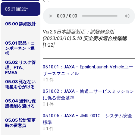
05 詳細設計
04.00 概念設
04.01 要求管理
04.02 過去のプ
04.03 安全要求
04.04 検証計
計/基本設計
ロジェクトの教
適合性確認
画
訓の反映
05.00 詳細設計
Ver2.0日本語版対応：試験録音版
(2023/03/10)
5.10 安全要求適合性確認
05.01 部品・コ
[1:22]
ンポーネント選
択
05.02 リスク管
05.10.01：JAXA – EpsilonLaunch Vehicleユー
理、FTA、
FMEA
ザーズマニュアル
2 件
05.03 死なない
衛星を心がける
05.10.02：JAXA – 軌道上サービスミッション
に係る安全基準
05.04 過剰な保
1 件
護機能を避ける
05.10.05：JAXA – JMR-001C システム安全
05.05 設計変更
標準
時の留意点
1 件