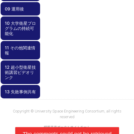
試験
（噛み合わせ）
験
ョン
09 運用後
08.00 運用
08.01 地上系準
08.02 運用計画
08.03 不具合対
試験
備・メンテナン
応
ス
10 大学衛星プロ
09.00 運用後
09.01 レッスン
09.02 記録化と
09.03 ノウハウ
グラムの持続可
ズラーンド
成果報告・公開
共有
能化
11 その他関連情
10.00 大学衛星
10.01 プログラ
10.02 学内基盤
10.03 資金確保
10.04 外部連携
報
プログラムの持
ムとしての視点
の強化
続可能化
12 超小型衛星技
11.00 その他関
11.01 失敗事例
11.02 部品デー
術講習ビデオリ
連情報
集
タベース
ンク
13 失敗事例共有
12.00 超小型衛
12.01
12.02 工事中
星技術講習ビデ
KiboCUBEアカ
オリンク
デミー資料
13.00 失敗事例
13.01 失敗事例
共有
集
Copyright © University Space Engineering Consortium, all rights
reserved
情報共有ポータルサイトチーム