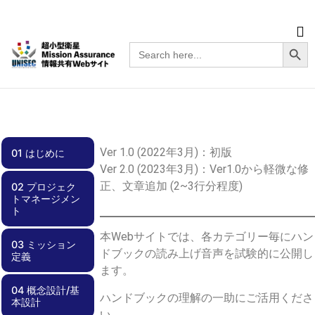
Searc
Search
for:
Ver 1.0 (2022年3月)：初版
01 はじめに
Ver 2.0 (2023年3月)：Ver1.0から軽微な修
正、文章追加 (2~3行分程度)
02 プロジェク
01.00 はじめに
トマネージメン
ト
本Webサイトでは、各カテゴリー毎にハン
03 ミッション
02.00 プロジェ
02.01 スケジュ
02.02 チーム体
02.03 効率化
02.04 周波数調
02.05 安全要求
02.06 文書管理
02.07 不具合管
02.08 外部ステ
02.09 資金計画
ドブックの読み上げ音声を試験的に公開し
定義
クトマネージメ
ール管理
制
整・電波免許
への適合
理
ークホルダとの
ント
関係
ます。
04 概念設計/基
03.00 ミッショ
03.01 実現性
03.02 サクセス
03.03 ミッショ
03.04 リスク管
ハンドブックの理解の一助にご活用くださ
本設計
ン定義
クライテリア
ンシナリオ
理
い。