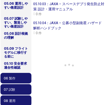
05.06 運用しや
05.10.03：JAXA – スペースデブリ発生防止対
すい衛星設計
策 設計・運用マニュアル
0 件
05.07 試験しや
すい、製造しや
05.10.04：JAXA – 公募小型副衛星 ハザード
すい衛星設計
解析ハンドブック
0 件
05.08 設計根拠
の理解
05.09 フライト
モデルに移行す
る前に
05.10 安全要求
適合性確認
06 製作
07 試験
06.00 製作
06.01 品質管理
06.02 作業外注
06.03 安全要求
と内製
適合性確認
08 運用
07.00 試験
07.01 電磁適合
07.02 End-to-
07.03 電気的イ
07.04 システム
07.05 End-to-
07.06 展開試験
07.07 フィット
07.08 熱試験
07.09 振動試験
07.10 試験コン
07.11 外部試験
07.12 試験結果
07.13 不具合対
07.14 衛星の保
07.15 安全要求
性試験
Endミッション
ンターフェース
機能試験
End長期運用試
チェック
フィギュレーシ
機関の利用
の評価
応
管
適合性の確認