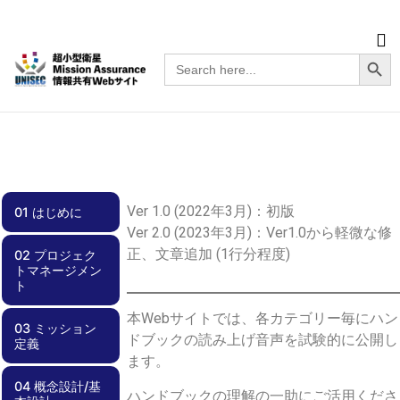
Searc
Search
for:
Ver 1.0 (2022年3月)：初版
01 はじめに
Ver 2.0 (2023年3月)：Ver1.0から軽微な修
正、文章追加 (1行分程度)
02 プロジェク
01.00 はじめに
トマネージメン
ト
本Webサイトでは、各カテゴリー毎にハン
03 ミッション
02.00 プロジェ
02.01 スケジュ
02.02 チーム体
02.03 効率化
02.04 周波数調
02.05 安全要求
02.06 文書管理
02.07 不具合管
02.08 外部ステ
02.09 資金計画
ドブックの読み上げ音声を試験的に公開し
定義
クトマネージメ
ール管理
制
整・電波免許
への適合
理
ークホルダとの
ント
関係
ます。
04 概念設計/基
03.00 ミッショ
03.01 実現性
03.02 サクセス
03.03 ミッショ
03.04 リスク管
ハンドブックの理解の一助にご活用くださ