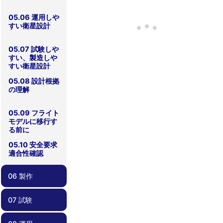
05.06 運用しや
すい衛星設計
05.07 試験しや
すい、製造しや
すい衛星設計
05.08 設計根拠
の理解
05.09 フライト
モデルに移行す
る前に
05.10 安全要求
適合性確認
06 製作
07 試験
06.00 製作
06.01 品質管理
06.02 作業外注
06.03 安全要求
と内製
適合性確認