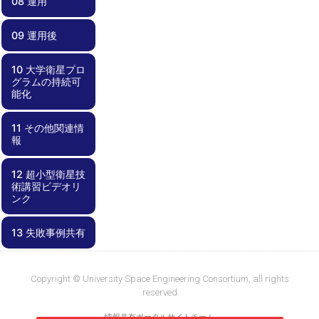
08 運用
07.00 試験
07.01 電磁適合
07.02 End-to-
07.03 電気的イ
07.04 システム
07.05 End-to-
07.06 展開試験
07.07 フィット
07.08 熱試験
07.09 振動試験
07.10 試験コン
07.11 外部試験
07.12 試験結果
07.13 不具合対
07.14 衛星の保
07.15 安全要求
性試験
Endミッション
ンターフェース
機能試験
End長期運用試
チェック
フィギュレーシ
機関の利用
の評価
応
管
適合性の確認
試験
（噛み合わせ）
験
ョン
09 運用後
08.00 運用
08.01 地上系準
08.02 運用計画
08.03 不具合対
試験
備・メンテナン
応
ス
10 大学衛星プロ
09.00 運用後
09.01 レッスン
09.02 記録化と
09.03 ノウハウ
グラムの持続可
ズラーンド
成果報告・公開
共有
能化
11 その他関連情
10.00 大学衛星
10.01 プログラ
10.02 学内基盤
10.03 資金確保
10.04 外部連携
報
プログラムの持
ムとしての視点
の強化
続可能化
12 超小型衛星技
11.00 その他関
11.01 失敗事例
11.02 部品デー
術講習ビデオリ
連情報
集
タベース
ンク
13 失敗事例共有
12.00 超小型衛
12.01
12.02 工事中
星技術講習ビデ
KiboCUBEアカ
オリンク
デミー資料
13.00 失敗事例
13.01 失敗事例
共有
集
Copyright © University Space Engineering Consortium, all rights
reserved
情報共有ポータルサイトチーム