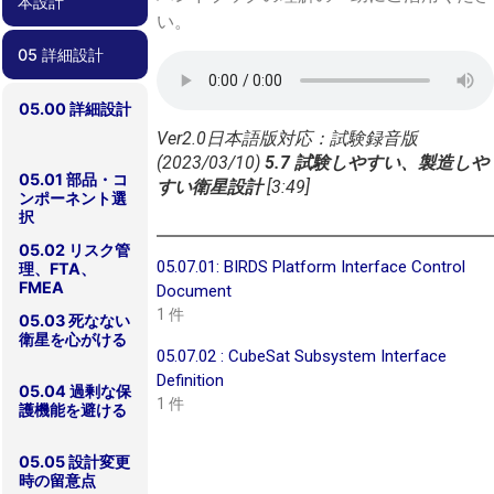
本設計
ン定義
クライテリア
ンシナリオ
理
い。
05 詳細設計
04.00 概念設
04.01 要求管理
04.02 過去のプ
04.03 安全要求
04.04 検証計
計/基本設計
ロジェクトの教
適合性確認
画
訓の反映
05.00 詳細設計
Ver2.0日本語版対応：試験録音版
(2023/03/10)
5.7 試験しやすい、製造しや
05.01 部品・コ
すい衛星設計
[3:49]
ンポーネント選
択
05.02 リスク管
05.07.01: BIRDS Platform Interface Control
理、FTA、
FMEA
Document
1 件
05.03 死なない
衛星を心がける
05.07.02 : CubeSat Subsystem Interface
Definition
05.04 過剰な保
1 件
護機能を避ける
05.05 設計変更
時の留意点