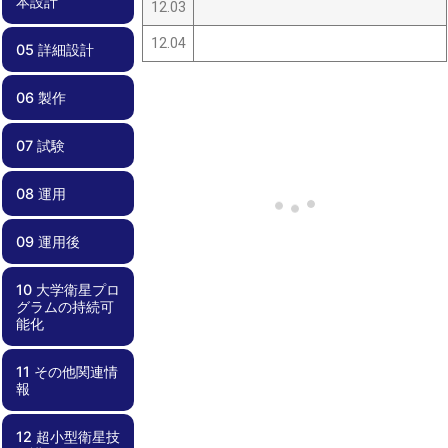
本設計
ン定義
クライテリア
ンシナリオ
理
12.03
12.04
05 詳細設計
04.00 概念設
04.01 要求管理
04.02 過去のプ
04.03 安全要求
04.04 検証計
計/基本設計
ロジェクトの教
適合性確認
画
訓の反映
06 製作
05.00 詳細設計
05.01 部品・コ
05.02 リスク管
05.03 死なない
05.04 過剰な保
05.05 設計変更
05.06 運用しや
05.07 試験しや
05.08 設計根拠
05.09 フライト
05.10 安全要求
ンポーネント選
理、FTA、
衛星を心がける
護機能を避ける
時の留意点
すい衛星設計
すい、製造しや
の理解
モデルに移行す
適合性確認
択
FMEA
すい衛星設計
る前に
07 試験
06.00 製作
06.01 品質管理
06.02 作業外注
06.03 安全要求
と内製
適合性確認
08 運用
07.00 試験
07.01 電磁適合
07.02 End-to-
07.03 電気的イ
07.04 システム
07.05 End-to-
07.06 展開試験
07.07 フィット
07.08 熱試験
07.09 振動試験
07.10 試験コン
07.11 外部試験
07.12 試験結果
07.13 不具合対
07.14 衛星の保
07.15 安全要求
性試験
Endミッション
ンターフェース
機能試験
End長期運用試
チェック
フィギュレーシ
機関の利用
の評価
応
管
適合性の確認
試験
（噛み合わせ）
験
ョン
09 運用後
08.00 運用
08.01 地上系準
08.02 運用計画
08.03 不具合対
試験
備・メンテナン
応
ス
10 大学衛星プロ
09.00 運用後
09.01 レッスン
09.02 記録化と
09.03 ノウハウ
グラムの持続可
ズラーンド
成果報告・公開
共有
能化
11 その他関連情
10.00 大学衛星
10.01 プログラ
10.02 学内基盤
10.03 資金確保
10.04 外部連携
報
プログラムの持
ムとしての視点
の強化
続可能化
12 超小型衛星技
11.00 その他関
11.01 失敗事例
11.02 部品デー