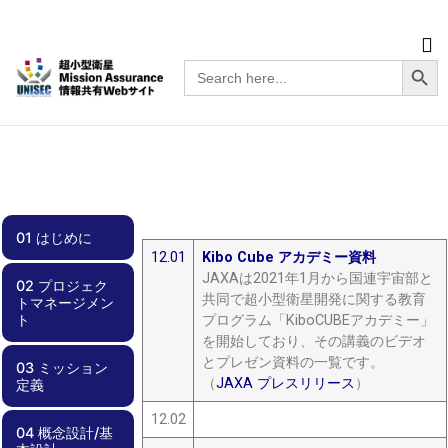
Searc
Search
for:
01 はじめに
12.01
Kibo Cube アカデミー資料
JAXAは2021年1月から国連宇宙部と
02 プロジェク
01.00 はじめに
共同で超小型衛星開発に関する教育
トマネージメン
ト
プログラム「KiboCUBEアカデミー」
を開始しており、その講義のビデオ
とプレゼン資料の一覧です。
03 ミッション
02.00 プロジェ
02.01 スケジュ
02.02 チーム体
02.03 効率化
02.04 周波数調
02.05 安全要求
02.06 文書管理
02.07 不具合管
02.08 外部ステ
02.09 資金計画
（
JAXA プレスリリース
）
定義
クトマネージメ
ール管理
制
整・電波免許
への適合
理
ークホルダとの
ント
関係
12.02
04 概念設計/基
03.00 ミッショ
03.01 実現性
03.02 サクセス
03.03 ミッショ
03.04 リスク管