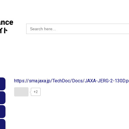
Search
for:
https://sma.jaxa.jp/TechDoc/Docs/JAXA-JERG-2-130D.p
+2