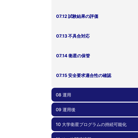
07.12 試験結果の評価
07.13 不具合対応
07.14 衛星の保管
07.15 安全要求適合性の確認
08 運用
09 運用後
08.00 運用
08.01 地上系準備・メンテナンス
08.02 運用計画
08.03 不具合対応
10 大学衛星プログラムの持続可能化
09.00 運用後
09.01 レッスンズラーンド
09.02 記録化と成果報告・公開
09.03 ノウハウ共有