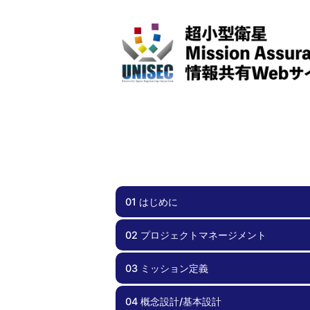
01 はじめに
02 プロジェクトマネージメント
01.00 はじめに
03 ミッション定義
02.00 プロジェクトマネージメント
02.01 スケジュール管理
02.02 チーム体制
02.03 効率化
02.04 周波数調整・電波免許
02.05 安全要求への適合
02.06 文書管理
02.07 不具合管理
02.08 外部ステークホルダとの関係
02.09 資金計画
04 概念設計/基本設計
03.00 ミッション定義
03.01 実現性
03.02 サクセスクライテリア
03.03 ミッションシナリオ
03.04 リスク管理