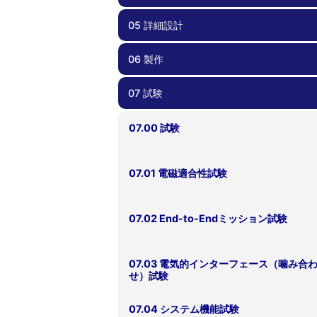
05 詳細設計
04.00 概念設計/基本設計
04.01 要求管理
04.02 過去のプロジェクトの教訓の反映
04.03 安全要求適合性確認
04.04 検証計画
06 製作
05.00 詳細設計
05.01 部品・コンポーネント選択
05.02 リスク管理、FTA、FMEA
05.03 死なない衛星を心がける
05.04 過剰な保護機能を避ける
05.05 設計変更時の留意点
05.06 運用しやすい衛星設計
05.07 試験しやすい、製造しやすい衛星
05.08 設計根拠の理解
05.09 フライトモデルに移行する前に
05.10 安全要求適合性確認
計
07 試験
06.00 製作
06.01 品質管理
06.02 作業外注と内製
06.03 安全要求適合性確認
07.00 試験
07.01 電磁適合性試験
07.02 End-to-Endミッション試験
07.03 電気的インターフェース（噛み合
せ）試験
07.04 システム機能試験