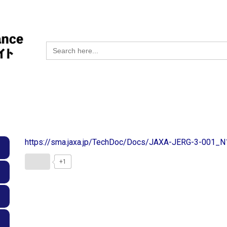
Search
for:
https://sma.jaxa.jp/TechDoc/Docs/JAXA-JERG-3-001_N
+1