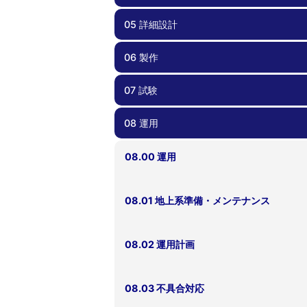
05 詳細設計
04.00 概念設計/基本設計
04.01 要求管理
04.02 過去のプロジェクトの教訓の反映
04.03 安全要求適合性確認
04.04 検証計画
06 製作
05.00 詳細設計
05.01 部品・コンポーネント選択
05.02 リスク管理、FTA、FMEA
05.03 死なない衛星を心がける
05.04 過剰な保護機能を避ける
05.05 設計変更時の留意点
05.06 運用しやすい衛星設計
05.07 試験しやすい、製造しやすい衛星
05.08 設計根拠の理解
05.09 フライトモデルに移行する前に
05.10 安全要求適合性確認
計
07 試験
06.00 製作
06.01 品質管理
06.02 作業外注と内製
06.03 安全要求適合性確認
08 運用
07.00 試験
07.01 電磁適合性試験
07.02 End-to-Endミッション試験
07.03 電気的インターフェース（噛み合
07.04 システム機能試験
07.05 End-to-End長期運用試験
07.06 展開試験
07.07 フィットチェック
07.08 熱試験
07.09 振動試験
07.10 試験コンフィギュレーション
07.11 外部試験機関の利用
07.12 試験結果の評価
07.13 不具合対応
07.14 衛星の保管
07.15 安全要求適合性の確認
せ）試験
08.00 運用
08.01 地上系準備・メンテナンス
08.02 運用計画
08.03 不具合対応