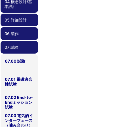
04 概念設計/基
03.00 ミッショ
03.01 実現性
03.02 サクセス
03.03 ミッショ
03.04 リスク管
本設計
ン定義
クライテリア
ンシナリオ
理
05 詳細設計
04.00 概念設
04.01 要求管理
04.02 過去のプ
04.03 安全要求
04.04 検証計
計/基本設計
ロジェクトの教
適合性確認
画
訓の反映
06 製作
05.00 詳細設計
05.01 部品・コ
05.02 リスク管
05.03 死なない
05.04 過剰な保
05.05 設計変更
05.06 運用しや
05.07 試験しや
05.08 設計根拠
05.09 フライト
05.10 安全要求
ンポーネント選
理、FTA、
衛星を心がける
護機能を避ける
時の留意点
すい衛星設計
すい、製造しや
の理解
モデルに移行す
適合性確認
択
FMEA
すい衛星設計
る前に
07 試験
06.00 製作
06.01 品質管理
06.02 作業外注
06.03 安全要求
と内製
適合性確認
07.00 試験
07.01 電磁適合
性試験
07.02 End-to-
Endミッション
試験
07.03 電気的イ
ンターフェース
（噛み合わせ）