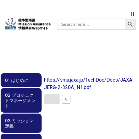
Searc
Search
for:
https://sma.jaxa.jp/TechDoc/Docs/JAXA-
01 はじめに
JERG-2-320A_N1.pdf
02 プロジェク
01.00 はじめに
0
トマネージメン
ト
03 ミッション
02.00 プロジェ
02.01 スケジュ
02.02 チーム体
02.03 効率化
02.04 周波数調
02.05 安全要求
02.06 文書管理
02.07 不具合管
02.08 外部ステ
02.09 資金計画
定義
クトマネージメ
ール管理
制
整・電波免許
への適合
理
ークホルダとの
ント
関係