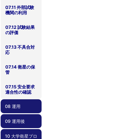
07.11 外部試験
機関の利用
07.12 試験結果
の評価
07.13 不具合対
応
07.14 衛星の保
管
07.15 安全要求
適合性の確認
08 運用
09 運用後
08.00 運用
08.01 地上系準
08.02 運用計画
08.03 不具合対
備・メンテナン
応
ス
10 大学衛星プロ
09.00 運用後
09.01 レッスン
09.02 記録化と
09.03 ノウハウ