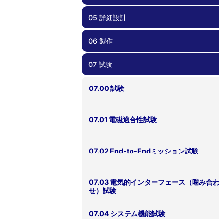
05 詳細設計
04.00 概念設計/基本設計
04.01 要求管理
04.02 過去のプロジェクトの教訓の反映
04.03 安全要求適合性確認
04.04 検証計画
06 製作
05.00 詳細設計
05.01 部品・コンポーネント選択
05.02 リスク管理、FTA、FMEA
05.03 死なない衛星を心がける
05.04 過剰な保護機能を避ける
05.05 設計変更時の留意点
05.06 運用しやすい衛星設計
05.07 試験しやすい、製造しやすい衛星
05.08 設計根拠の理解
05.09 フライトモデルに移行する前に
05.10 安全要求適合性確認
計
07 試験
06.00 製作
06.01 品質管理
06.02 作業外注と内製
06.03 安全要求適合性確認
07.00 試験
07.01 電磁適合性試験
07.02 End-to-Endミッション試験
07.03 電気的インターフェース（噛み合
せ）試験
07.04 システム機能試験