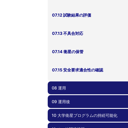
07.12 試験結果の評価
07.13 不具合対応
07.14 衛星の保管
07.15 安全要求適合性の確認
08 運用
09 運用後
08.00 運用
08.01 地上系準備・メンテナンス
08.02 運用計画
08.03 不具合対応
10 大学衛星プログラムの持続可能化
09.00 運用後
09.01 レッスンズラーンド
09.02 記録化と成果報告・公開
09.03 ノウハウ共有