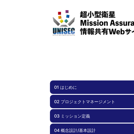
01 はじめに
02 プロジェクトマネージメント
01.00 はじめに
03 ミッション定義
02.00 プロジェクトマネージメント
02.01 スケジュール管理
02.02 チーム体制
02.03 効率化
02.04 周波数調整・電波免許
02.05 安全要求への適合
02.06 文書管理
02.07 不具合管理
02.08 外部ステークホルダとの関係
02.09 資金計画
04 概念設計/基本設計
03.00 ミッション定義
03.01 実現性
03.02 サクセスクライテリア
03.03 ミッションシナリオ
03.04 リスク管理