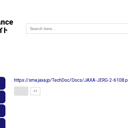
Search
for:
https://sma.jaxa.jp/TechDoc/Docs/JAXA-JERG-2-610B.p
+1