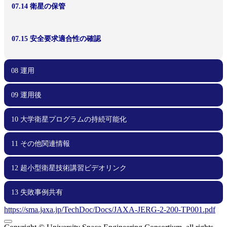
07.14 衛星の保管
07.15 安全要求適合性の確認
08 運用
09 運用後
08.00 運用
08.01 地上系準備・メンテナンス
08.02 運用計画
08.03 不具合対応
10 大学衛星プログラムの持続可能化
09.00 運用後
09.01 レッスンズラーンド
09.02 記録化と成果報告・公開
09.03 ノウハウ共有
11 その他関連情報
10.00 大学衛星プログラムの持続可能化
10.01 プログラムとしての視点
10.02 学内基盤の強化
10.03 資金確保
10.04 外部連携
12 超小型衛星技術講習ビデオリンク
11.00 その他関連情報
11.01 失敗事例集
11.02 部品データベース
13 失敗事例共有
12.00 超小型衛星技術講習ビデオリンク
12.01 KiboCUBEアカデミー資料
12.02 工事中
https://sma.jaxa.jp/TechDoc/Docs/JAXA-JERG-2-200-TP001.pdf
13.00 失敗事例共有
13.01 失敗事例集