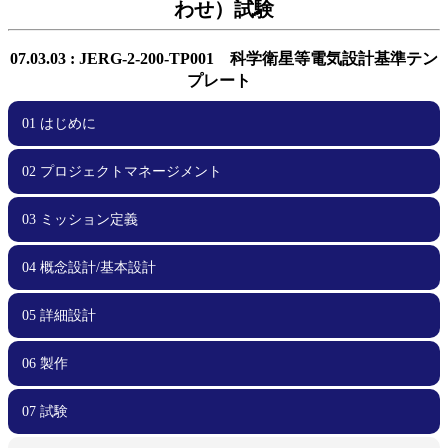
わせ）試験
07.03.03 : JERG-2-200-TP001 科学衛星等電気設計基準テン
プレート
01 はじめに
02 プロジェクトマネージメント
01.00 はじめに
03 ミッション定義
02.00 プロジェクトマネージメント
02.01 スケジュール管理
02.02 チーム体制
02.03 効率化
02.04 周波数調整・電波免許
02.05 安全要求への適合
02.06 文書管理
02.07 不具合管理
02.08 外部ステークホルダとの関係
02.09 資金計画
04 概念設計/基本設計
03.00 ミッション定義
03.01 実現性
03.02 サクセスクライテリア
03.03 ミッションシナリオ
03.04 リスク管理
05 詳細設計
04.00 概念設計/基本設計
04.01 要求管理
04.02 過去のプロジェクトの教訓の反映
04.03 安全要求適合性確認
04.04 検証計画
06 製作
05.00 詳細設計
05.01 部品・コンポーネント選択
05.02 リスク管理、FTA、FMEA
05.03 死なない衛星を心がける
05.04 過剰な保護機能を避ける
05.05 設計変更時の留意点
05.06 運用しやすい衛星設計
05.07 試験しやすい、製造しやすい衛星設計
05.08 設計根拠の理解
05.09 フライトモデルに移行する前に
05.10 安全要求適合性確認
07 試験
06.00 製作
06.01 品質管理
06.02 作業外注と内製
06.03 安全要求適合性確認