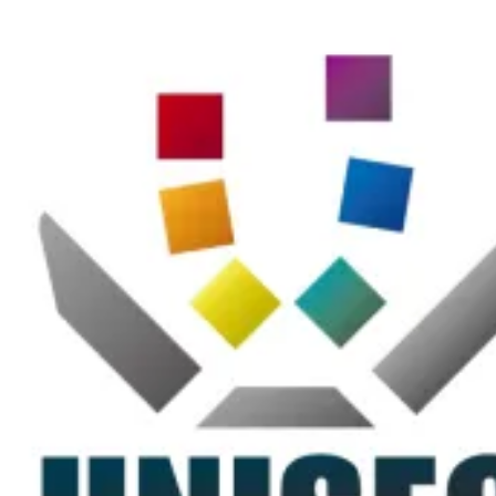
コ
ン
テ
ン
ツ
に
ス
キ
ッ
プ