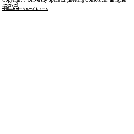
Copyright © University Space Engineering Consortium, all rights
reserved
情報共有ポータルサイトチーム