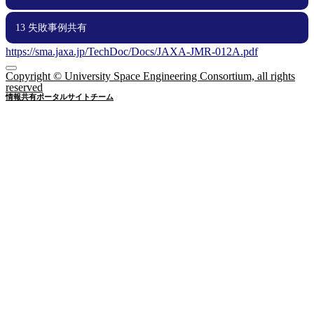
13 失敗事例共有
12.00 超小型衛星技術講習ビデオリンク
12.01 KiboCUBEアカデミー資料
12.02 工事中
https://sma.jaxa.jp/TechDoc/Docs/JAXA-JMR-012A.pdf
13.00 失敗事例共有
13.01 失敗事例集
Copyright © University Space Engineering Consortium, all rights
reserved
情報共有ポータルサイトチーム