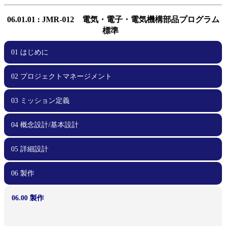
06.01.01 : JMR-012 電気・電子・電気機構部品プログラム
標準
01 はじめに
02 プロジェクトマネージメント
01.00 はじめに
03 ミッション定義
02.00 プロジェクトマネージメント
02.01 スケジュール管理
02.02 チーム体制
02.03 効率化
02.04 周波数調整・電波免許
02.05 安全要求への適合
02.06 文書管理
02.07 不具合管理
02.08 外部ステークホルダとの関係
02.09 資金計画
04 概念設計/基本設計
03.00 ミッション定義
03.01 実現性
03.02 サクセスクライテリア
03.03 ミッションシナリオ
03.04 リスク管理
05 詳細設計
04.00 概念設計/基本設計
04.01 要求管理
04.02 過去のプロジェクトの教訓の反映
04.03 安全要求適合性確認
04.04 検証計画
06 製作
05.00 詳細設計
05.01 部品・コンポーネント選択
05.02 リスク管理、FTA、FMEA
05.03 死なない衛星を心がける
05.04 過剰な保護機能を避ける
05.05 設計変更時の留意点
05.06 運用しやすい衛星設計
05.07 試験しやすい、製造しやすい衛星設計
05.08 設計根拠の理解
05.09 フライトモデルに移行する前に
05.10 安全要求適合性確認
06.00 製作