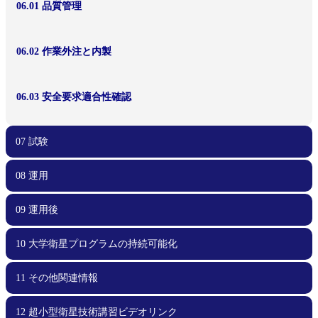
06.01 品質管理
06.02 作業外注と内製
06.03 安全要求適合性確認
07 試験
08 運用
07.00 試験
07.01 電磁適合性試験
07.02 End-to-Endミッション試験
07.03 電気的インターフェース（噛み合わせ）試験
07.04 システム機能試験
07.05 End-to-End長期運用試験
07.06 展開試験
07.07 フィットチェック
07.08 熱試験
07.09 振動試験
07.10 試験コンフィギュレーション
07.11 外部試験機関の利用
07.12 試験結果の評価
07.13 不具合対応
07.14 衛星の保管
07.15 安全要求適合性の確認
09 運用後
08.00 運用
08.01 地上系準備・メンテナンス
08.02 運用計画
08.03 不具合対応
10 大学衛星プログラムの持続可能化
09.00 運用後
09.01 レッスンズラーンド
09.02 記録化と成果報告・公開
09.03 ノウハウ共有
11 その他関連情報
10.00 大学衛星プログラムの持続可能化
10.01 プログラムとしての視点
10.02 学内基盤の強化
10.03 資金確保
10.04 外部連携
12 超小型衛星技術講習ビデオリンク
11.00 その他関連情報
11.01 失敗事例集
11.02 部品データベース