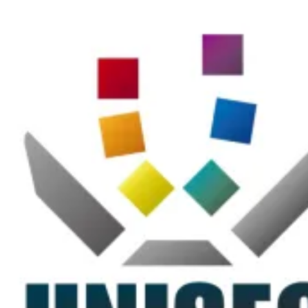
コ
ン
テ
ン
ツ
に
ス
キ
ッ
プ