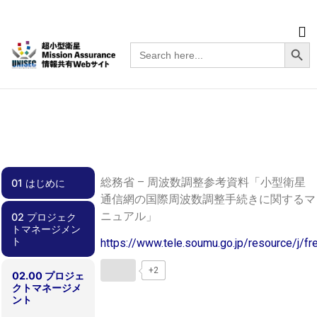
Searc
Search
for:
総務省 – 周波数調整参考資料「小型衛星
01 はじめに
通信網の国際周波数調整手続きに関するマ
ニュアル」
02 プロジェク
01.00 はじめに
トマネージメン
ト
https://www.tele.soumu.go.jp/resource/j/f
+2
02.00 プロジェ
クトマネージメ
ント