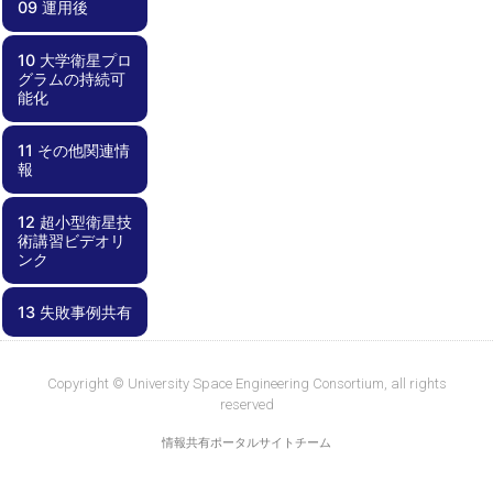
09 運用後
08.00 運用
08.01 地上系準
08.02 運用計画
08.03 不具合対
試験
備・メンテナン
応
ス
10 大学衛星プロ
09.00 運用後
09.01 レッスン
09.02 記録化と
09.03 ノウハウ
グラムの持続可
ズラーンド
成果報告・公開
共有
能化
11 その他関連情
10.00 大学衛星
10.01 プログラ
10.02 学内基盤
10.03 資金確保
10.04 外部連携
報
プログラムの持
ムとしての視点
の強化
続可能化
12 超小型衛星技
11.00 その他関
11.01 失敗事例
11.02 部品デー
術講習ビデオリ
連情報
集
タベース
ンク
13 失敗事例共有
12.00 超小型衛
12.01
12.02 工事中
星技術講習ビデ
KiboCUBEアカ
オリンク
デミー資料
13.00 失敗事例
13.01 失敗事例
共有
集
Copyright © University Space Engineering Consortium, all rights
reserved
情報共有ポータルサイトチーム