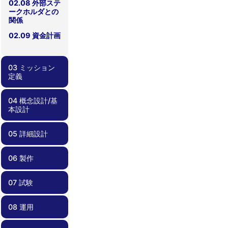
02.08 外部ステ
ークホルダとの
関係
02.09 資金計画
03 ミッション
定義
04 概念設計/基
03.00 ミッショ
03.01 実現性
03.02 サクセス
03.03 ミッショ
03.04 リスク管
本設計
ン定義
クライテリア
ンシナリオ
理
05 詳細設計
04.00 概念設
04.01 要求管理
04.02 過去のプ
04.03 安全要求
04.04 検証計
計/基本設計
ロジェクトの教
適合性確認
画
訓の反映
06 製作
05.00 詳細設計
05.01 部品・コ
05.02 リスク管
05.03 死なない
05.04 過剰な保
05.05 設計変更
05.06 運用しや
05.07 試験しや
05.08 設計根拠
05.09 フライト
05.10 安全要求
ンポーネント選
理、FTA、
衛星を心がける
護機能を避ける
時の留意点
すい衛星設計
すい、製造しや
の理解
モデルに移行す
適合性確認
択
FMEA
すい衛星設計
る前に
07 試験
06.00 製作
06.01 品質管理
06.02 作業外注
06.03 安全要求
と内製
適合性確認
08 運用
07.00 試験
07.01 電磁適合
07.02 End-to-
07.03 電気的イ
07.04 システム
07.05 End-to-
07.06 展開試験
07.07 フィット
07.08 熱試験
07.09 振動試験
07.10 試験コン
07.11 外部試験
07.12 試験結果
07.13 不具合対
07.14 衛星の保
07.15 安全要求
性試験
Endミッション
ンターフェース
機能試験
End長期運用試
チェック
フィギュレーシ
機関の利用
の評価
応
管
適合性の確認
試験
（噛み合わせ）
験
ョン