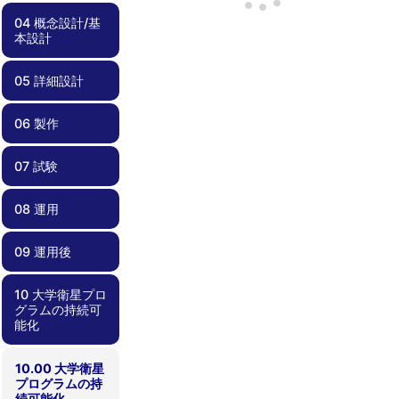
04 概念設計/基
03.00 ミッショ
03.01 実現性
03.02 サクセス
03.03 ミッショ
03.04 リスク管
本設計
ン定義
クライテリア
ンシナリオ
理
05 詳細設計
04.00 概念設
04.01 要求管理
04.02 過去のプ
04.03 安全要求
04.04 検証計
計/基本設計
ロジェクトの教
適合性確認
画
訓の反映
06 製作
05.00 詳細設計
05.01 部品・コ
05.02 リスク管
05.03 死なない
05.04 過剰な保
05.05 設計変更
05.06 運用しや
05.07 試験しや
05.08 設計根拠
05.09 フライト
05.10 安全要求
ンポーネント選
理、FTA、
衛星を心がける
護機能を避ける
時の留意点
すい衛星設計
すい、製造しや
の理解
モデルに移行す
適合性確認
択
FMEA
すい衛星設計
る前に
07 試験
06.00 製作
06.01 品質管理
06.02 作業外注
06.03 安全要求
と内製
適合性確認
08 運用
07.00 試験
07.01 電磁適合
07.02 End-to-
07.03 電気的イ
07.04 システム
07.05 End-to-
07.06 展開試験
07.07 フィット
07.08 熱試験
07.09 振動試験
07.10 試験コン
07.11 外部試験
07.12 試験結果
07.13 不具合対
07.14 衛星の保
07.15 安全要求
性試験
Endミッション
ンターフェース
機能試験
End長期運用試
チェック
フィギュレーシ
機関の利用
の評価
応
管
適合性の確認
試験
（噛み合わせ）
験
ョン
09 運用後
08.00 運用
08.01 地上系準
08.02 運用計画
08.03 不具合対
試験
備・メンテナン
応
ス
10 大学衛星プロ
09.00 運用後
09.01 レッスン
09.02 記録化と
09.03 ノウハウ
グラムの持続可
ズラーンド
成果報告・公開
共有
能化
10.00 大学衛星
プログラムの持
続可能化