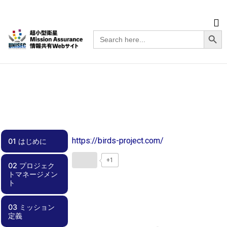
Searc
Search
for:
https://birds-project.com/
01 はじめに
+1
02 プロジェク
01.00 はじめに
トマネージメン
ト
03 ミッション
02.00 プロジェ
02.01 スケジュ
02.02 チーム体
02.03 効率化
02.04 周波数調
02.05 安全要求
02.06 文書管理
02.07 不具合管
02.08 外部ステ
02.09 資金計画
定義
クトマネージメ
ール管理
制
整・電波免許
への適合
理
ークホルダとの
ント
関係