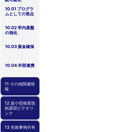
10.01 プログラ
ムとしての視点
10.02 学内基盤
の強化
10.03 資金確保
10.04 外部連携
11 その他関連情
報
12 超小型衛星技
11.00 その他関
11.01 失敗事例
11.02 部品デー
術講習ビデオリ
連情報
集
タベース
ンク
13 失敗事例共有
12.00 超小型衛
12.01
12.02 工事中