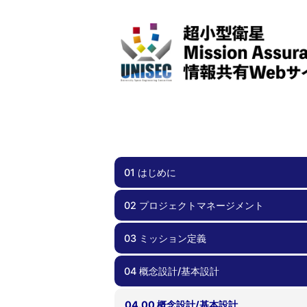
01 はじめに
02 プロジェクトマネージメント
01.00 はじめに
03 ミッション定義
02.00 プロジェクトマネージメント
02.01 スケジュール管理
02.02 チーム体制
02.03 効率化
02.04 周波数調整・電波免許
02.05 安全要求への適合
02.06 文書管理
02.07 不具合管理
02.08 外部ステークホルダとの関係
02.09 資金計画
04 概念設計/基本設計
03.00 ミッション定義
03.01 実現性
03.02 サクセスクライテリア
03.03 ミッションシナリオ
03.04 リスク管理
04.00 概念設計/基本設計