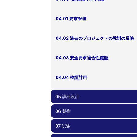
04.01 要求管理
04.02 過去のプロジェクトの教訓の反映
04.03 安全要求適合性確認
04.04 検証計画
05 詳細設計
06 製作
05.00 詳細設計
05.01 部品・コンポーネント選択
05.02 リスク管理、FTA、FMEA
05.03 死なない衛星を心がける
05.04 過剰な保護機能を避ける
05.05 設計変更時の留意点
05.06 運用しやすい衛星設計
05.07 試験しやすい、製造しやすい衛星
05.08 設計根拠の理解
05.09 フライトモデルに移行する前に
05.10 安全要求適合性確認
計
07 試験
06.00 製作
06.01 品質管理
06.02 作業外注と内製
06.03 安全要求適合性確認