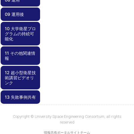
07.00 試験
07.01 電磁適合
07.02 End-to-
07.03 電気的イ
07.04 システム
07.05 End-to-
07.06 展開試験
07.07 フィット
07.08 熱試験
07.09 振動試験
07.10 試験コン
07.11 外部試験
07.12 試験結果
07.13 不具合対
07.14 衛星の保
07.15 安全要求
性試験
Endミッション
ンターフェース
機能試験
End長期運用試
チェック
フィギュレーシ
機関の利用
の評価
応
管
適合性の確認
試験
（噛み合わせ）
験
ョン
09 運用後
08.00 運用
08.01 地上系準
08.02 運用計画
08.03 不具合対
試験
備・メンテナン
応
ス
10 大学衛星プロ
09.00 運用後
09.01 レッスン
09.02 記録化と
09.03 ノウハウ
グラムの持続可
ズラーンド
成果報告・公開
共有
能化
11 その他関連情
10.00 大学衛星
10.01 プログラ
10.02 学内基盤
10.03 資金確保
10.04 外部連携
報
プログラムの持
ムとしての視点
の強化
続可能化
12 超小型衛星技
11.00 その他関
11.01 失敗事例
11.02 部品デー
術講習ビデオリ
連情報
集
タベース
ンク
13 失敗事例共有
12.00 超小型衛
12.01
12.02 工事中
星技術講習ビデ
KiboCUBEアカ
オリンク
デミー資料
13.00 失敗事例
13.01 失敗事例
共有
集
Copyright © University Space Engineering Consortium, all rights
reserved
情報共有ポータルサイトチーム