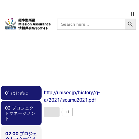
Searc
Search
for:
http://unisec.jp/history/g-
01 はじめに
a/2021/soumu2021.pdf
02 プロジェク
01.00 はじめに
+1
トマネージメン
ト
02.00 プロジェ
クトマネージメ