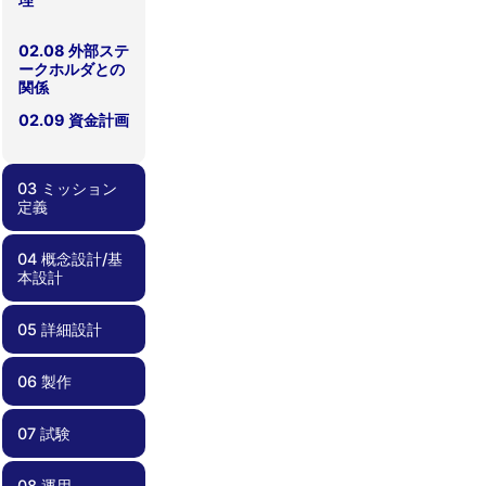
02.08 外部ステ
ークホルダとの
関係
02.09 資金計画
03 ミッション
定義
04 概念設計/基
03.00 ミッショ
03.01 実現性
03.02 サクセス
03.03 ミッショ
03.04 リスク管
本設計
ン定義
クライテリア
ンシナリオ
理
05 詳細設計
04.00 概念設
04.01 要求管理
04.02 過去のプ
04.03 安全要求
04.04 検証計
計/基本設計
ロジェクトの教
適合性確認
画
訓の反映
06 製作
05.00 詳細設計
05.01 部品・コ
05.02 リスク管
05.03 死なない
05.04 過剰な保
05.05 設計変更
05.06 運用しや
05.07 試験しや
05.08 設計根拠
05.09 フライト
05.10 安全要求
ンポーネント選
理、FTA、
衛星を心がける
護機能を避ける
時の留意点
すい衛星設計
すい、製造しや
の理解
モデルに移行す
適合性確認
択
FMEA
すい衛星設計
る前に
07 試験
06.00 製作
06.01 品質管理
06.02 作業外注
06.03 安全要求
と内製
適合性確認
08 運用