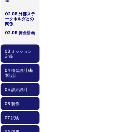
02.08 外部ステ
ークホルダとの
関係
02.09 資金計画
03 ミッション
定義
04 概念設計/基
03.00 ミッショ
03.01 実現性
03.02 サクセス
03.03 ミッショ
03.04 リスク管
本設計
ン定義
クライテリア
ンシナリオ
理
05 詳細設計
04.00 概念設
04.01 要求管理
04.02 過去のプ
04.03 安全要求
04.04 検証計
計/基本設計
ロジェクトの教
適合性確認
画
訓の反映
06 製作
05.00 詳細設計
05.01 部品・コ
05.02 リスク管
05.03 死なない
05.04 過剰な保
05.05 設計変更
05.06 運用しや
05.07 試験しや
05.08 設計根拠
05.09 フライト
05.10 安全要求
ンポーネント選
理、FTA、
衛星を心がける
護機能を避ける
時の留意点
すい衛星設計
すい、製造しや
の理解
モデルに移行す
適合性確認
択
FMEA
すい衛星設計
る前に
07 試験
06.00 製作
06.01 品質管理
06.02 作業外注
06.03 安全要求
と内製
適合性確認
08 運用