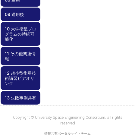
07.00 試験
07.01 電磁適合
07.02 End-to-
07.03 電気的イ
07.04 システム
07.05 End-to-
07.06 展開試験
07.07 フィット
07.08 熱試験
07.09 振動試験
07.10 試験コン
07.11 外部試験
07.12 試験結果
07.13 不具合対
07.14 衛星の保
07.15 安全要求
性試験
Endミッション
ンターフェース
機能試験
End長期運用試
チェック
フィギュレーシ
機関の利用
の評価
応
管
適合性の確認
試験
（噛み合わせ）
験
ョン
09 運用後
08.00 運用
08.01 地上系準
08.02 運用計画
08.03 不具合対
試験
備・メンテナン
応
ス
10 大学衛星プロ
09.00 運用後
09.01 レッスン
09.02 記録化と
09.03 ノウハウ
グラムの持続可
ズラーンド
成果報告・公開
共有
能化
11 その他関連情
10.00 大学衛星
10.01 プログラ
10.02 学内基盤
10.03 資金確保
10.04 外部連携
報
プログラムの持
ムとしての視点
の強化
続可能化
12 超小型衛星技
11.00 その他関
11.01 失敗事例
11.02 部品デー
術講習ビデオリ
連情報
集
タベース
ンク
13 失敗事例共有
12.00 超小型衛
12.01
12.02 工事中
星技術講習ビデ
KiboCUBEアカ
オリンク
デミー資料
13.00 失敗事例
13.01 失敗事例
共有
集
Copyright © University Space Engineering Consortium, all rights
reserved
情報共有ポータルサイトチーム