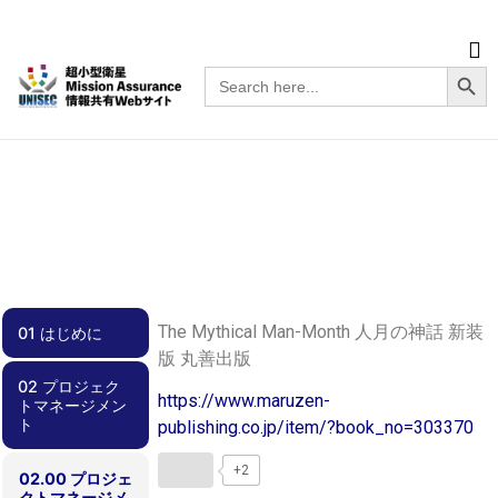
Searc
Search
for:
The Mythical Man-Month 人月の神話 新装
01 はじめに
版 丸善出版
02 プロジェク
01.00 はじめに
https://www.maruzen-
トマネージメン
ト
publishing.co.jp/item/?book_no=303370
+2
02.00 プロジェ
クトマネージメ